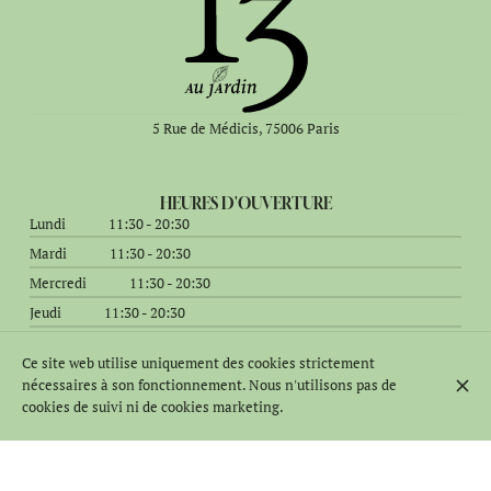
5 Rue de Médicis, 75006 Paris
HEURES D'OUVERTURE
Lundi
11:30 - 20:30
Mardi
11:30 - 20:30
Mercredi
11:30 - 20:30
Jeudi
11:30 - 20:30
Vendredi
11:30 - 20:30
Ce site web utilise uniquement des cookies strictement
Samedi
11:30 - 20:30
nécessaires à son fonctionnement. Nous n'utilisons pas de
Dimanche
11:30 - 18:30
cookies de suivi ni de cookies marketing.